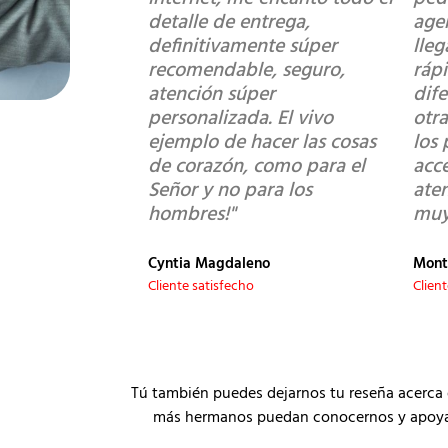
detalle de entrega,
age
definitivamente súper
lle
recomendable, seguro,
ráp
atención súper
dif
personalizada. El vivo
otra
ejemplo de hacer las cosas
los 
de corazón, como para el
acce
Señor y no para los
ate
hombres!"
muy
Cyntia Magdaleno
Mont
Cliente satisfecho
Clien
Tú también puedes dejarnos tu reseña acerca 
más hermanos puedan conocernos y apoyar a