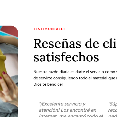
TESTIMONIALES
Reseñas de cl
satisfechos
Nuestra razón diaria es darte el servicio como
de servirte consiguiendo todo el material que r
Dios te bendice!
"¡Excelente servicio y
"Sú
atención! Los encontré en
rec
internet, me encantó todo el
ped