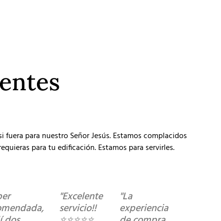
ientes
 si fuera para nuestro Señor Jesús. Estamos complacidos
equieras para tu edificación. Estamos para servirles.
per
"Excelente
"La
omendada,
servicio!!
experiencia
í dos
⭐️⭐️⭐️⭐️⭐️
de compra