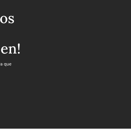
os
ben!
ra que