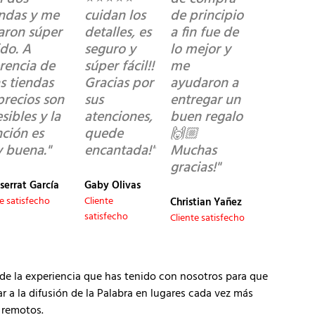
ndas y me
cuidan los
de principio
garon súper
detalles, es
a fin fue de
ido. A
seguro y
lo mejor y
erencia de
súper fácil!!
me
s tiendas
Gracias por
ayudaron a
precios son
sus
entregar un
sibles y la
atenciones,
buen regalo
nción es
quede
🙌🏼
 buena."
encantada!"
Muchas
gracias!"
serrat García
Gaby Olivas
te satisfecho
Cliente
Christian Yañez
satisfecho
Cliente satisfecho
de la experiencia que has tenido con nosotros para que
 la difusión de la Palabra en lugares cada vez más
remotos.