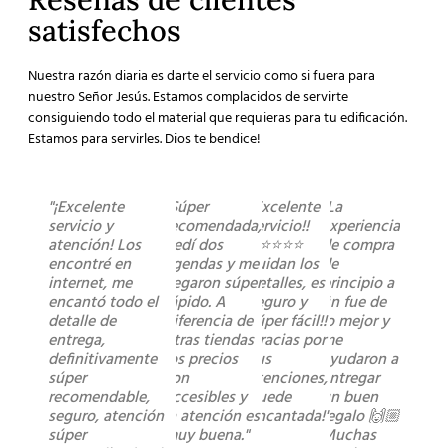
satisfechos
Nuestra razón diaria es darte el servicio como si fuera para
nuestro Señor Jesús. Estamos complacidos de servirte
consiguiendo todo el material que requieras para tu edificación.
Estamos para servirles. Dios te bendice!
"¡Excelente
"Súper
"Excelente
"La
servicio y
recomendada,
servicio!!
experiencia
atención! Los
pedí dos
⭐️⭐️⭐️⭐️⭐️
de compra
encontré en
agendas y me
cuidan los
de
internet, me
llegaron súper
detalles, es
principio a
encantó todo el
rápido. A
seguro y
fin fue de
detalle de
diferencia de
súper fácil!!
lo mejor y
entrega,
otras tiendas
Gracias por
me
definitivamente
los precios
sus
ayudaron a
súper
son
atenciones,
entregar
recomendable,
accesibles y
quede
un buen
seguro, atención
la atención es
encantada!"
regalo 🙌🏼
súper
muy buena."
Muchas