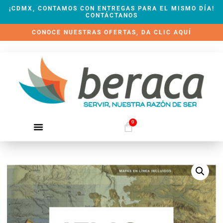
¡CDMX, CONTAMOS CON ENTREGAS PARA EL MISMO DÍA!
CONTÁCTANOS
CONOCE NUESTRAS OFERTAS, DA CLIC AQUÍ
0
QUIÉNES SOMOS